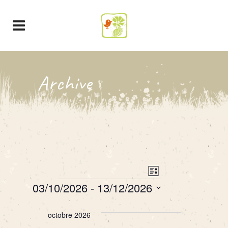
Archive
Navigation
NAVIGATION
Liste
de
PAR
Évènements
03/10/2026
 - 
13/12/2026
CONSULTATION
vues
Sélectionnez
Évènement
octobre 2026
une