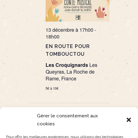
13 décembre à 17h00
-
18h00
EN ROUTE POUR
TOMBOUCTOU
Les Croquignards
Les
Queyras, La Roche de
Rame, France
5€ à 10€
Évènements
Évènements
précédents
Aujourd’hui
suivants
Gérer le consentement aux
cookies
S’abonner au calendrier
Pour offrir les meilleures expériences, nous utilisons des technologies