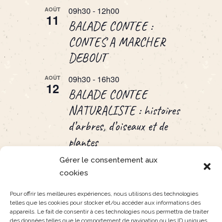
09h30
-
12h00
AOÛT
11
BALADE CONTEE :
CONTES A MARCHER
DEBOUT
09h30
-
16h30
AOÛT
12
BALADE CONTEE
NATURALISTE : histoires
d’arbres, d’oiseaux et de
plantes
Gérer le consentement aux
19h01
-
20h01
AOÛT
13
cookies
UN PEU DE VENT DANS
LES PLUMES
Pour offrir les meilleures expériences, nous utilisons des technologies
telles que les cookies pour stocker et/ou accéder aux informations des
appareils. Le fait de consentir à ces technologies nous permettra de traiter
Voir le calendrier
des données telles que le comportement de navigation ou les ID uniques