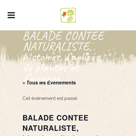
BALADE CONTEE
NATURALISTE,
histoires d’arbres,
de plantes et
d’oiseaux
« Tous les Évènements
Cet évènement est passé.
BALADE CONTEE
NATURALISTE,