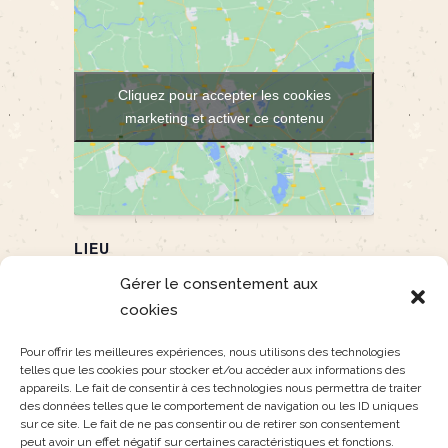
Cliquez pour accepter les cookies
marketing et activer ce contenu
LIEU
Monêtier les Bains
Gérer le consentement aux
monêtier
,
05220
France
+ Google Map
cookies
Pour offrir les meilleures expériences, nous utilisons des technologies
BALADE CONTEE
BALADE CONTEE
telles que les cookies pour stocker et/ou accéder aux informations des
NATURALISTE : Histoires
NATURALISTE, histoires
appareils. Le fait de consentir à ces technologies nous permettra de traiter
des données telles que le comportement de navigation ou les ID uniques
d’arbres, de plantes et
d’arbres, de plantes et
sur ce site. Le fait de ne pas consentir ou de retirer son consentement
peut avoir un effet négatif sur certaines caractéristiques et fonctions.
d’oiseaux
d’oiseaux