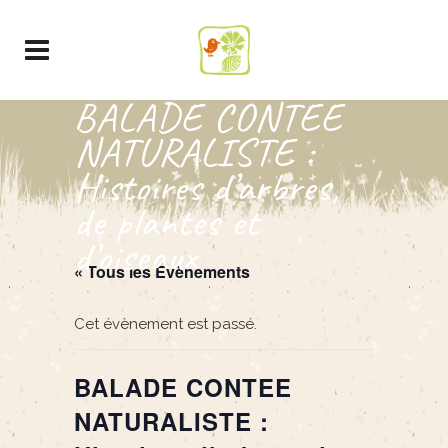
BALADE CONTEE
NATURALISTE :
Histoires d’arbres,
de plantes et
d’oiseaux
« Tous les Évènements
Cet évènement est passé.
BALADE CONTEE
NATURALISTE :