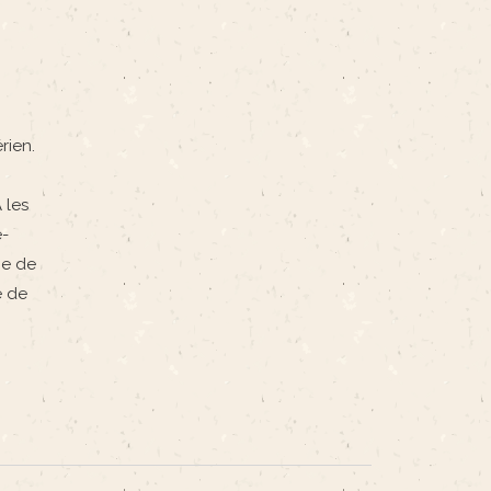
rien.
 les
e-
ge de
e de