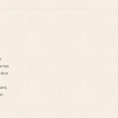
r
e les
grâce
ans.
n,