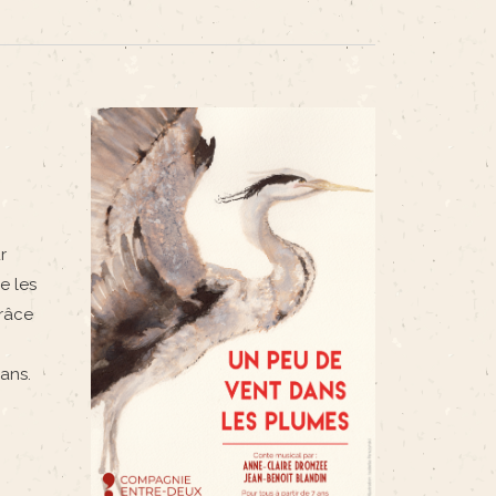
r
e les
grâce
ans.