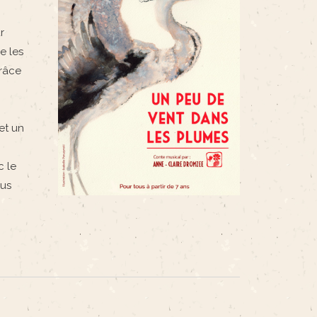
r
e les
grâce
et un
c le
lus