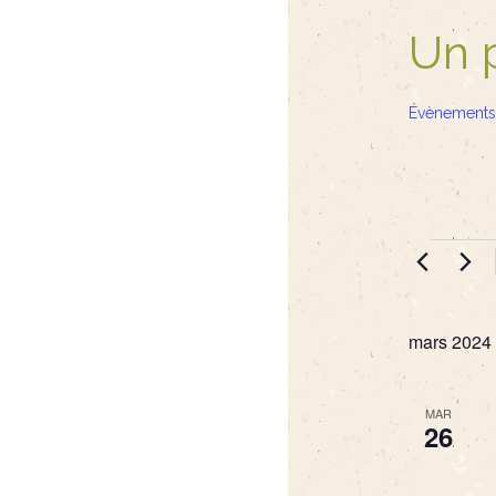
Un 
Évènements
Évèn
mars 2024
MAR
26