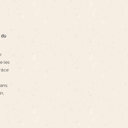
 du
r
e les
grâce
ans.
n,