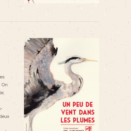
es
. On
le,
s-
deux