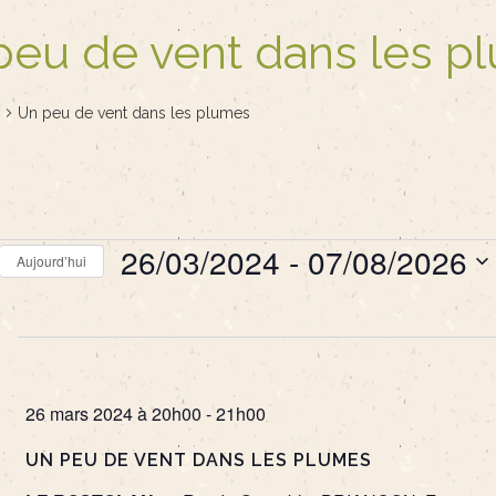
peu de vent dans les p
Un peu de vent dans les plumes
ements
26/03/2024
 - 
07/08/2026
Aujourd’hui
Sélectionnez
une
date.
26 mars 2024 à 20h00
-
21h00
UN PEU DE VENT DANS LES PLUMES