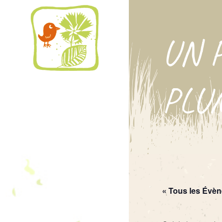
UN 
PLU
« Tous les Évè