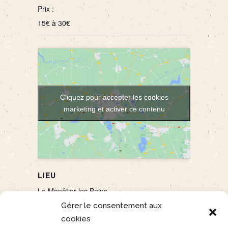
Prix :
15€ à 30€
Cliquez pour accepter les cookies
marketing et activer ce contenu
LIEU
Le Monêtier-les Bains
Parking du Gros Moutas
Gérer le consentement aux
Le Monêtier les Bains
,
France
05220
+
cookies