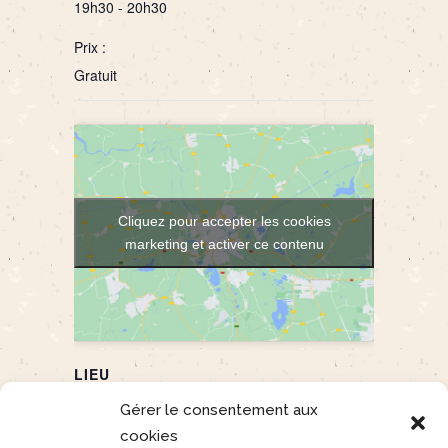
19h30 - 20h30
Prix :
Gratuit
Cliquez pour accepter les cookies
marketing et activer ce contenu
LIEU
Refuge du Pelvoux
Gérer le consentement aux
Vallouise-Pelvoux
,
05 290
+ Google Map
cookies