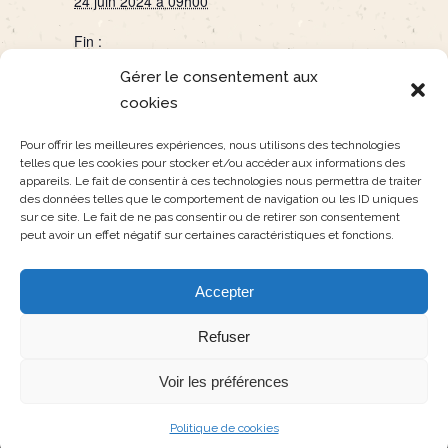
24 juin 2024 à 09h00
Fin :
25 juin 2024 à 17h00
Gérer le consentement aux
ORGANISATEUR
cookies
Ecole des Vigneaux
Pour offrir les meilleures expériences, nous utilisons des technologies
telles que les cookies pour stocker et/ou accéder aux informations des
appareils. Le fait de consentir à ces technologies nous permettra de traiter
EN ROUTE POUR
CONTES A
des données telles que le comportement de navigation ou les ID uniques
TOMBOUCTOU (Représentation
MARCHER
sur ce site. Le fait de ne pas consentir ou de retirer son consentement
peut avoir un effet négatif sur certaines caractéristiques et fonctions.
annulée)
DEBOUT
Accepter
Refuser
Pl
© Copyright 2019 By
Voir les préférences
POLITIQUE DE COOKIES (UE)
Politique de cookies
CONTACT