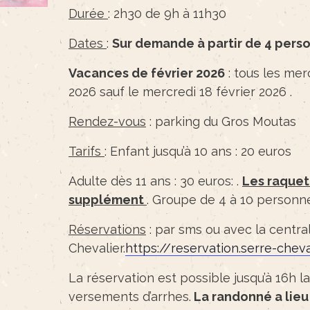
Durée
: 2h30 de 9h à 11h30
Dates
:
Sur demande à partir de 4 per
Vacances de février 2026
: tous les mer
2026 sauf le mercredi 18 février 2026 .
Rendez-vous
: parking du Gros Moutas
Tarifs
: Enfant jusqu’à 10 ans : 20 euros
Adulte dès 11 ans : 30 euros: .
Les raquet
supplément
. Groupe de 4 à 10 personn
Réservations
: par sms ou avec la centra
Chevalier.
https://reservation.serre-che
La réservation est possible jusqu’à 16h l
versements d’arrhes.
La randonné a lieu 