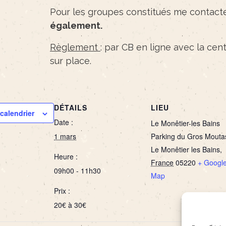
Pour les groupes constitués me contact
également.
Règlement
: par CB en ligne avec la ce
sur place.
DÉTAILS
LIEU
calendrier
Date :
Le Monêtier-les Bains
1 mars
Parking du Gros Mouta
Le Monêtier les Bains
,
Heure :
France
05220
+ Googl
09h00 - 11h30
Map
Prix :
20€ à 30€